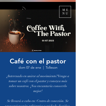
ME
NU
Café con el pastor
dom 07 de ene
  |  
Tolleson
¿Interesado en unirse al movimiento? Venga a
tomar un café con el pastor y conozca más
sobre nosotros. ¡Nos encantaría conocerlo
mejor!
Se llevará a cabo en: Centro de conexión. Se
proporcionarán refrigerios y cuidado de niños.