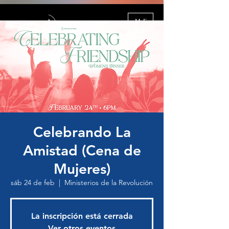
ME
NU
Celebrando La
Amistad (Cena de
Mujeres)
sáb 24 de feb
  |  
Ministerios de la Revolución
La inscripción está cerrada
Ver otros eventos