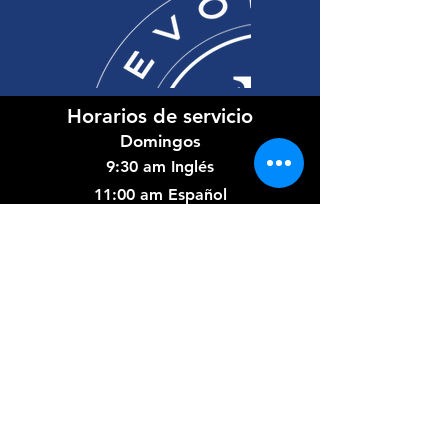
Horarios de servicio
Domingos
9:30 am Inglés
11:00 am Español
Miércoles
7:00 PM Bilingüe
Datos de contacto
(602) 654-2174
info@revolutionaz.com
Campus Principal:
911 N 91st Ave